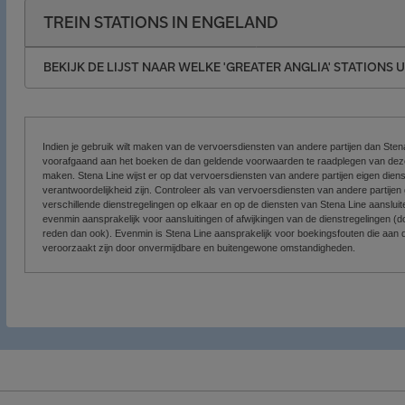
TREIN STATIONS IN ENGELAND
BEKIJK DE LIJST NAAR WELKE 'GREATER ANGLIA' STATIONS 
Indien je gebruik wilt maken van de vervoersdiensten van andere partijen dan Stena
voorafgaand aan het boeken de dan geldende voorwaarden te raadplegen van deze p
maken. Stena Line wijst er op dat vervoersdiensten van andere partijen eigen dien
verantwoordelijkheid zijn. Controleer als van vervoersdiensten van andere partije
verschillende dienstregelingen op elkaar en op de diensten van Stena Line aansluite
evenmin aansprakelijk voor aansluitingen of afwijkingen van de dienstregelingen (
reden dan ook). Evenmin is Stena Line aansprakelijk voor boekingsfouten die aan de 
veroorzaakt zijn door onvermijdbare en buitengewone omstandigheden.