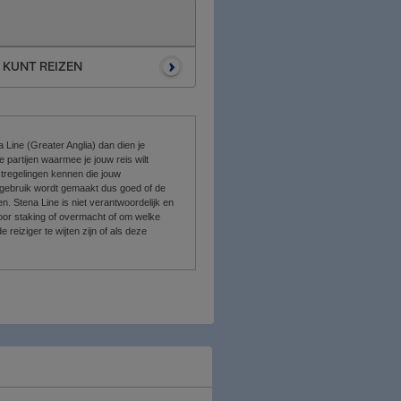
U KUNT REIZEN
 Line (Greater Anglia) dan dien je
artijen waarmee je jouw reis wilt
stregelingen kennen die jouw
n gebruik wordt gemaakt dus goed of de
n. Stena Line is niet verantwoordelijk en
door staking of overmacht of om welke
reiziger te wijten zijn of als deze