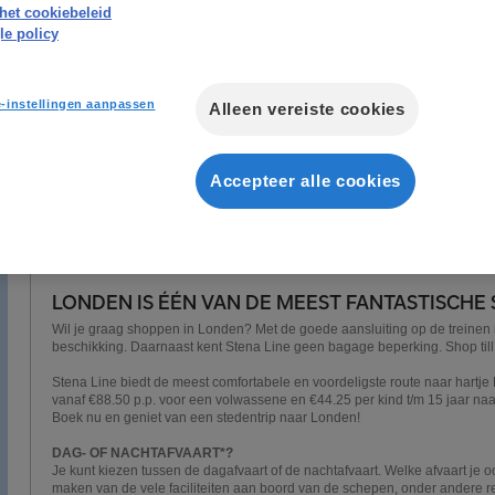
het cookiebeleid
e policy
-instellingen aanpassen
Alleen vereiste cookies
Accepteer alle cookies
LONDEN IS ÉÉN VAN DE MEEST FANTASTISCHE
Wil je graag shoppen in Londen? Met de goede aansluiting op de treinen h
beschikking. Daarnaast kent Stena Line geen bagage beperking. Shop till
Stena Line biedt de meest comfortabele en voordeligste route naar hartje 
vanaf €88.50 p.p. voor een volwassene en €44.25 per kind t/m 15 jaar naar
Boek nu en geniet van een stedentrip naar Londen!
DAG- OF NACHTAFVAART*?
Je kunt kiezen tussen de dagafvaart of de nachtafvaart. Welke afvaart je ook
maken van de vele faciliteiten aan boord van de schepen, onder andere r