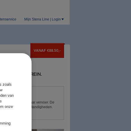
tenservice
Mijn Stena Line | Login
VANAF €88.50,-
E FERRY & TREIN.
s zoals
uw
eden van
e
oorzet met het openbaar vervoer. De
 om onze
re buitengewone omstandigheden.
temming