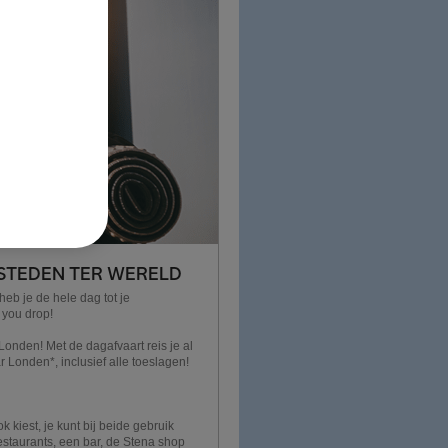
 STEDEN TER WERELD
eb je de hele dag tot je
 you drop!
Londen! Met de dagafvaart reis je al
 Londen*, inclusief alle toeslagen!
 kiest, je kunt bij beide gebruik
estaurants, een bar, de Stena shop