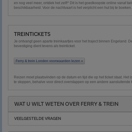
en nog veel meer, ontdek het zelf!* Dit is het goedkoopste online vanaf tari
beschikbaarheid. Voor de nachtvaart is het verplicht een hut bij te boeken.
TREINTICKETS
Je ontvangt geen aparte treinkaartjes voor het traject binnen Engeland. De
bevestiging dient tevens als treinticket.
Ferry & trein Londen voorwaarden lezen »
Reizen moet plaatsvinden op de datum en tijd die op het ticket staat. Het is
te stoppen, behalve voor direct overstappen op een andere aansluitende t
WAT U WILT WETEN OVER FERRY & TREIN
VEELGESTELDE VRAGEN