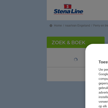
Home
/
naar/van Engeland
/
Ferry en tr
ZOEK & BOEK
Toes
Uw per
Google
comput
gepers
gebrui
advert
instel
verwer
op elk