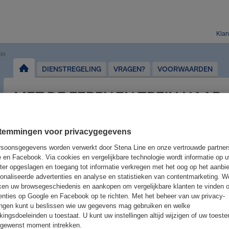
Klan
ein
DIENSTREGELING
VRAGEN?
VOORWAARDEN
MET DE FERRY EN TREIN NAAR
LONDEN
REIS VOORDELIG EN COMFORTABEL NAAR LONDEN MET D
temmingen voor privacygegevens
soonsgegevens worden verwerkt door Stena Line en onze vertrouwde partner
 en Facebook. Via cookies en vergelijkbare technologie wordt informatie op 
INFORMATIE DIENSTREGELING
er opgeslagen en toegang tot informatie verkregen met het oog op het aanbi
onaliseerde advertenties en analyse en statistieken van contentmarketing. W
Wij adviseren je voor vertrek je route te controleren wanneer je de reis v
ken uw browsegeschiedenis en aankopen om vergelijkbare klanten te vinden
dienstregeling kan afwijken door werkzaamheden, stakingen en/of ande
Raadpleeg
www.nationalrail.co.uk
voor de actuele dienstregeling.
enties op Google en Facebook op te richten. Met het beheer van uw privacy-
lingen kunt u beslissen wie uw gegevens mag gebruiken en welke
kingsdoeleinden u toestaat. U kunt uw instellingen altijd wijzigen of uw toes
 gewenst moment intrekken.